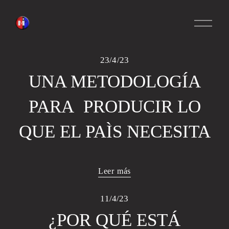
A
b
r
i
23/4/23
r
m
UNA METODOLOGÍA
e
n
PARA PRODUCIR LO
ú
QUE EL PAÌS NECESITA
Leer más
11/4/23
¿POR QUÉ ESTÁ