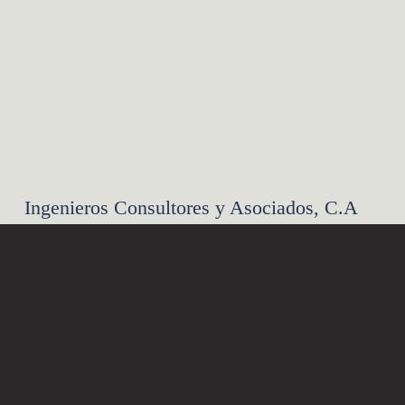
Ingenieros Consultores y Asociados, C.A
Dirección en Venezuela: 
Residencias Las Américas, Torre Norte, Local No. 4, 
Calle Cecilio Acosta entre Avs. Bella Vista y Santa 
Rita, Maracaibo, Zulia, Venezuela. 