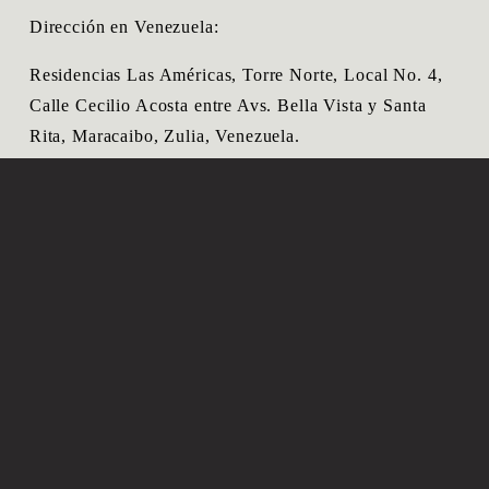
Dirección en Venezuela: 
Residencias Las Américas, Torre Norte, Local No. 4, 
Calle Cecilio Acosta entre Avs. Bella Vista y Santa 
Rita, Maracaibo, Zulia, Venezuela. 
Telfefonos de contacto.
 Habitación: + 58-261-614-8383 
Oficina: + 58-261-6148263 
Celular: + 58-414-3612613  
 Por Estados Unidos: 
Teléfono 832 251 7303 (extensión 1029 en 