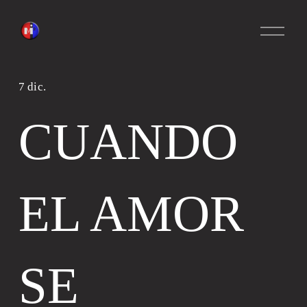
A
b
r
i
r
7 dic.
m
e
CUANDO
n
ú
EL AMOR
SE