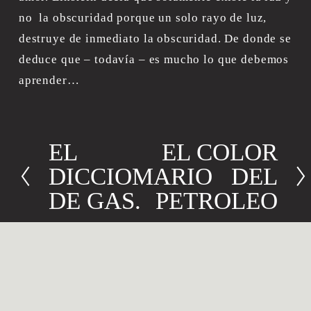
no  la obscuridad porque un solo rayo de luz, 
destruye de inmediato la obscuridad. De donde se 
deduce que – todavía – es mucho lo que debemos 
aprender…
EL
EL COLOR
A
S
DICCIOMARIO
DEL
n
i
t
g
DE GAS.
PETROLEO
e
u
r
i
i
e
o
n
r
t